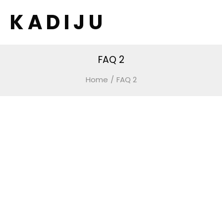
K A D I J U
FAQ 2
Home
/
FAQ 2
General Question
Before you get started ?
Duis efficitur gravida tincidunt. Nam sodales vel odio
at sollicitudin. Vestibulum sed rutrum nisl. Nulla diam
arcu, facilisis nec blandit non, interdum et orci. Nam