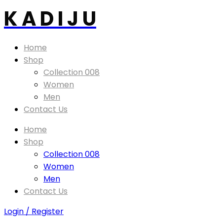
K A D I J U
Home
Shop
Collection 008
Women
Men
Contact Us
Home
Shop
Collection 008
Women
Men
Contact Us
Login / Register