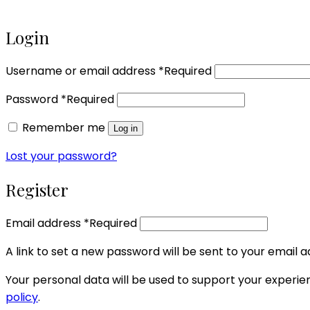
Login
Username or email address
*
Required
Password
*
Required
Remember me
Log in
Lost your password?
Register
Email address
*
Required
A link to set a new password will be sent to your email a
Your personal data will be used to support your experi
policy
.