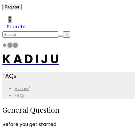
Register
0
Search
K A D I J U
FAQs
Home
/
FAQs
General Question
Before you get started