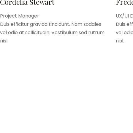
Cordelia Stewart
Fred
Project Manager
UX/UI 
Duis efficitur gravida tincidunt. Nam sodales
Duis ef
vel odio at sollicitudin. Vestibulum sed rutrum
vel odi
nisl.
nisl.