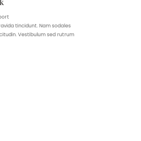
rk
port
gravida tincidunt. Nam sodales
licitudin. Vestibulum sed rutrum