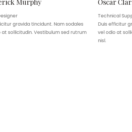
erick Murphy
Oscar Cla
Designer
Technical Sup
ficitur gravida tincidunt. Nam sodales
Duis efficitur 
o at sollicitudin. Vestibulum sed rutrum
vel odio at sol
nisl.