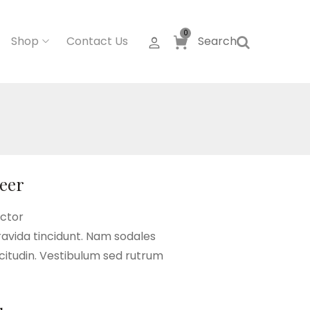
0
Shop
Contact Us
Search
eer
ector
gravida tincidunt. Nam sodales
licitudin. Vestibulum sed rutrum