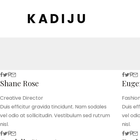
K A D I J U
Shane Rose
Euge
Creative Director
Fashio
Duis efficitur gravida tincidunt. Nam sodales
Duis ef
vel odio at sollicitudin. Vestibulum sed rutrum
vel odi
nisl.
nisl.