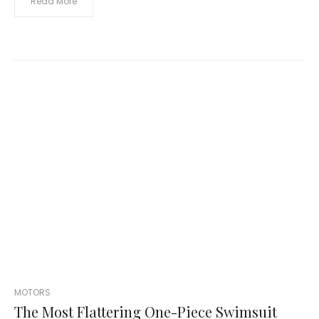
Read More
POSTED
MOTORS
IN
The Most Flattering One-Piece Swimsuit