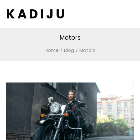
K A D I J U
Motors
Home
/
Blog
/
Motors