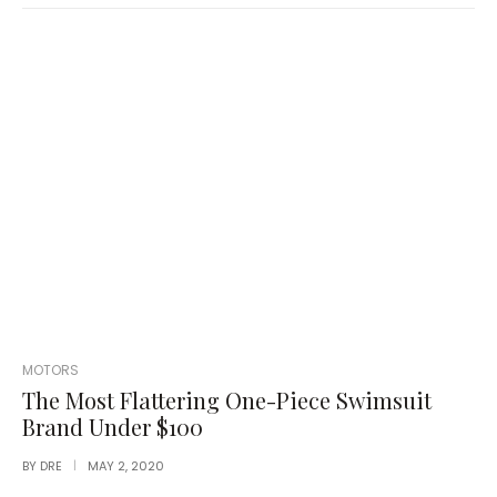
POSTED
MOTORS
IN
The Most Flattering One-Piece Swimsuit
Brand Under $100
BY
DRE
MAY 2, 2020