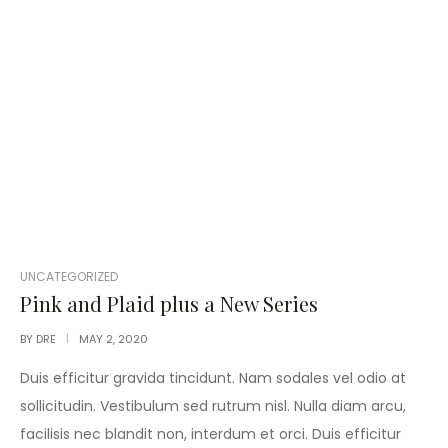
POSTED
UNCATEGORIZED
IN
Pink and Plaid plus a New Series
BY
DRE
MAY 2, 2020
Duis efficitur gravida tincidunt. Nam sodales vel odio at
sollicitudin. Vestibulum sed rutrum nisl. Nulla diam arcu,
facilisis nec blandit non, interdum et orci. Duis efficitur